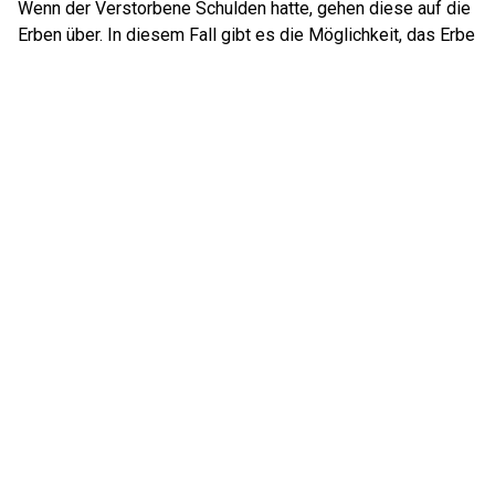
Wenn der Verstorbene Schulden hatte, gehen diese auf die
Erben über. In diesem Fall gibt es die Möglichkeit, das Erbe
innerhalb von sechs Wochen nach Kenntnis der Erbschaft
auszuschlagen. Bei Schulden kann in Einzelfällen die
Erbannahme auch angefochten werden. Als letzter
Rettungsmöglichkeit verbleibt die Einleitung eines
Nachlassinsolvenzverfahrens.
IV. Pflichtteil – Was steht Kindern und Ehepartnern zu?
Sollten Ehepartner oder Kinder durch ein Testament enterbt
worden sein, haben sie dennoch Anspruch auf ihren
Pflichtteil. Dieser beträgt die Hälfte des gesetzlichen
Erbteils und kann in Geld eingefordert werden.
Fazit
Die Erbfolge ist ein komplexes Thema, das ohne klare
Regelungen zu Streitigkeiten in der Familie führen kann.
Eine frühzeitige Beratung durch einen spezialisierten
Anwalt für Erbrecht hilft, Missverständnisse zu vermeiden
und den Nachlass optimal zu regeln.
Die Erbfolge richtet sich in erster Linie nach dem